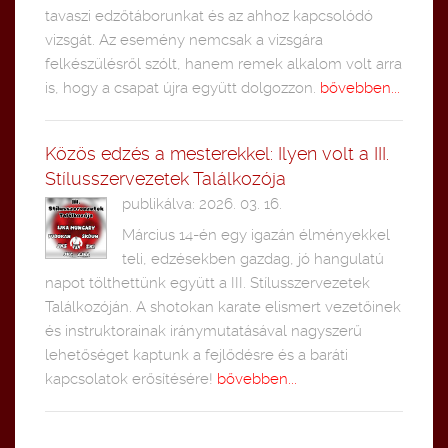
tavaszi edzőtáborunkat és az ahhoz kapcsolódó
vizsgát. Az esemény nemcsak a vizsgára
felkészülésről szólt, hanem remek alkalom volt arra
is, hogy a csapat újra együtt dolgozzon.
bővebben...
Közös edzés a mesterekkel: Ilyen volt a III.
Stílusszervezetek Találkozója
publikálva: 2026. 03. 16.
Március 14-én egy igazán élményekkel
teli, edzésekben gazdag, jó hangulatú
napot tölthettünk együtt a III. Stílusszervezetek
Találkozóján. A shotokan karate elismert vezetőinek
és instruktorainak iránymutatásával nagyszerű
lehetőséget kaptunk a fejlődésre és a baráti
kapcsolatok erősítésére!
bővebben...