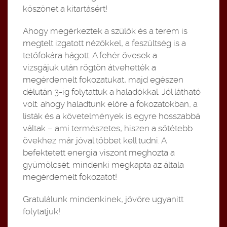
köszönet a kitartásért!
Ahogy megérkeztek a szülők és a terem is
megtelt izgatott nézőkkel, a feszültség is a
tetőfokára hágott. A fehér övesek a
vizsgájuk után rögtön átvehették a
megérdemelt fokozatukat, majd egészen
délután 3-ig folytattuk a haladókkal. Jól látható
volt: ahogy haladtunk előre a fokozatokban, a
listák és a követelmények is egyre hosszabbá
váltak – ami természetes, hiszen a sötétebb
övekhez már jóval többet kell tudni. A
befektetett energia viszont meghozta a
gyümölcsét: mindenki megkapta az általa
megérdemelt fokozatot!
Gratulálunk mindenkinek, jövőre ugyanitt
folytatjuk!