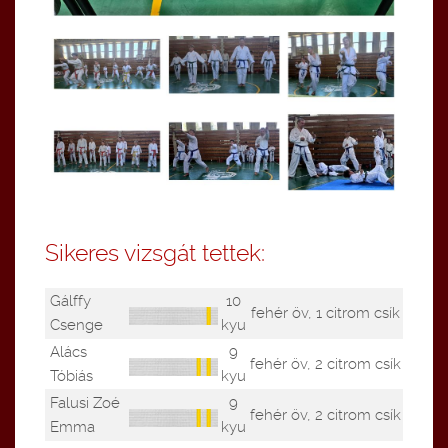
Sikeres vizsgát tettek:
Gálffy
10
fehér öv, 1 citrom csík
Csenge
kyu
Alács
9
fehér öv, 2 citrom csík
Tóbiás
kyu
Falusi Zoé
9
fehér öv, 2 citrom csík
Emma
kyu