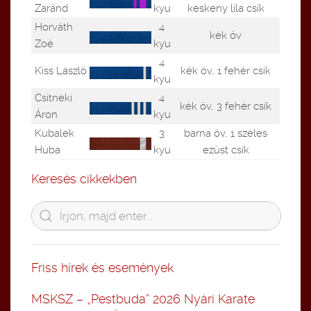
Zaránd
kyu
keskeny lila csík
Horváth
4
kék öv
Zoé
kyu
4
Kiss László
kék öv, 1 fehér csík
kyu
Csitneki
4
kék öv, 3 fehér csík
Áron
kyu
Kubalek
3
barna öv, 1 széles
Huba
kyu
ezüst csík
Keresés cikkekben
Friss hírek és események
MSKSZ – „Pestbuda” 2026 Nyári Karate