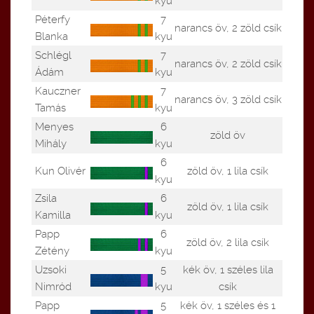
kyu
Péterfy
7
narancs öv, 2 zöld csík
Blanka
kyu
Schlégl
7
narancs öv, 2 zöld csík
Ádám
kyu
Kauczner
7
narancs öv, 3 zöld csík
Tamás
kyu
Menyes
6
zöld öv
Mihály
kyu
6
Kun Olivér
zöld öv, 1 lila csík
kyu
Zsila
6
zöld öv, 1 lila csík
Kamilla
kyu
Papp
6
zöld öv, 2 lila csík
Zétény
kyu
Uzsoki
5
kék öv, 1 széles lila
Nimród
kyu
csík
Papp
5
kék öv, 1 széles és 1