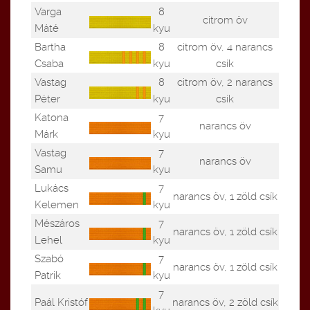
Varga
8
citrom öv
Máté
kyu
Bartha
8
citrom öv, 4 narancs
Csaba
kyu
csík
Vastag
8
citrom öv, 2 narancs
Péter
kyu
csík
Katona
7
narancs öv
Márk
kyu
Vastag
7
narancs öv
Samu
kyu
Lukács
7
narancs öv, 1 zöld csík
Kelemen
kyu
Mészáros
7
narancs öv, 1 zöld csík
Lehel
kyu
Szabó
7
narancs öv, 1 zöld csík
Patrik
kyu
7
Paál Kristóf
narancs öv, 2 zöld csík