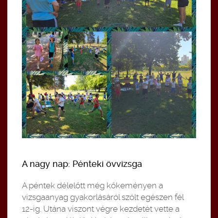
A nagy nap: Pénteki övvizsga
A péntek délelőtt még kőkeményen a
vizsgaanyag gyakorlásáról szólt egészen fél
12-ig. Utána viszont végre kezdetét vette a