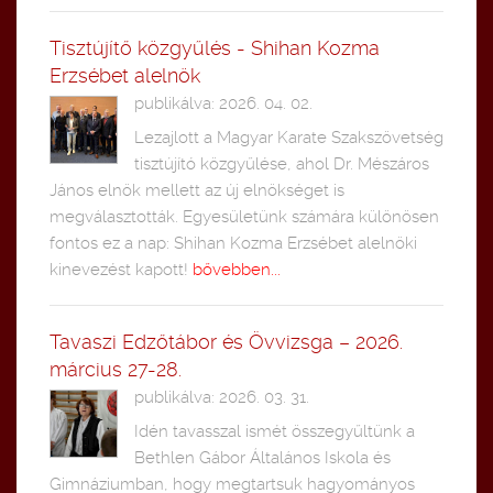
Tisztújítő közgyűlés - Shihan Kozma
Erzsébet alelnök
publikálva: 2026. 04. 02.
Lezajlott a Magyar Karate Szakszövetség
tisztújító közgyűlése, ahol Dr. Mészáros
János elnök mellett az új elnökséget is
megválasztották. Egyesületünk számára különösen
fontos ez a nap: Shihan Kozma Erzsébet alelnöki
kinevezést kapott!
bővebben...
Tavaszi Edzőtábor és Övvizsga – 2026.
március 27-28.
publikálva: 2026. 03. 31.
Idén tavasszal ismét összegyűltünk a
Bethlen Gábor Általános Iskola és
Gimnáziumban, hogy megtartsuk hagyományos