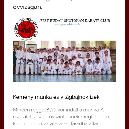
övvizsgán.
Kemény munka és világbajnok ízek
Minden reggel 8:30-kor indult a munka. A
csapatok a saját övszintjüknek megfelelően,
külön edzők irányításával, fáradhatatlanul