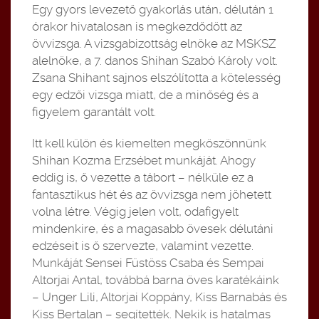
Egy gyors levezető gyakorlás után, délután 1
órakor hivatalosan is megkezdődött az
övvizsga. A vizsgabizottság elnöke az MSKSZ
alelnöke, a 7. danos Shihan Szabó Károly volt.
Zsana Shihant sajnos elszólította a kötelesség
egy edzői vizsga miatt, de a minőség és a
figyelem garantált volt.
Itt kell külön és kiemelten megköszönnünk
Shihan Kozma Erzsébet munkáját. Ahogy
eddig is, ő vezette a tábort – nélküle ez a
fantasztikus hét és az övvizsga nem jöhetett
volna létre. Végig jelen volt, odafigyelt
mindenkire, és a magasabb övesek délutáni
edzéseit is ő szervezte, valamint vezette.
Munkáját Sensei Füstöss Csaba és Sempai
Altorjai Antal, továbbá barna öves karatékáink
– Unger Lili, Altorjai Koppány, Kiss Barnabás és
Kiss Bertalan – segítették. Nekik is hatalmas