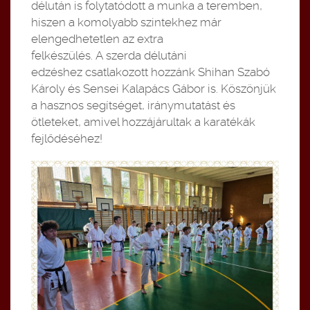
délután is folytatódott a munka a teremben,
hiszen a komolyabb szintekhez már
elengedhetetlen az extra
felkészülés. A szerda délutáni
edzéshez csatlakozott hozzánk Shihan Szabó
Károly és Sensei Kalapács Gábor is. Köszönjük
a hasznos segítséget, iránymutatást és
ötleteket, amivel hozzájárultak a karatékák
fejlődéséhez!