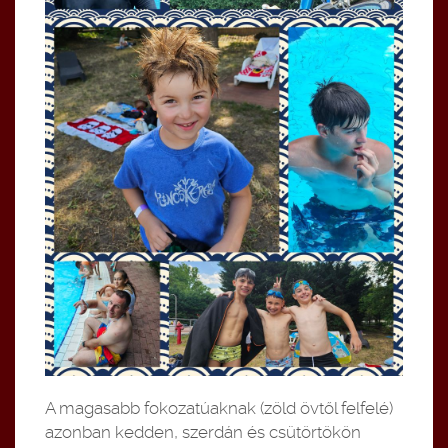
A magasabb fokozatúaknak (zöld övtől felfelé)
azonban kedden, szerdán és csütörtökön