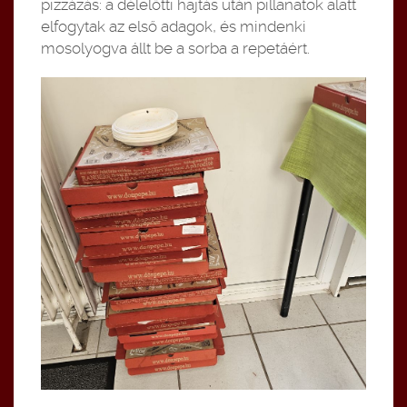
pizzázás: a délelőtti hajtás után pillanatok alatt
elfogytak az első adagok, és mindenki
mosolyogva állt be a sorba a repetáért.