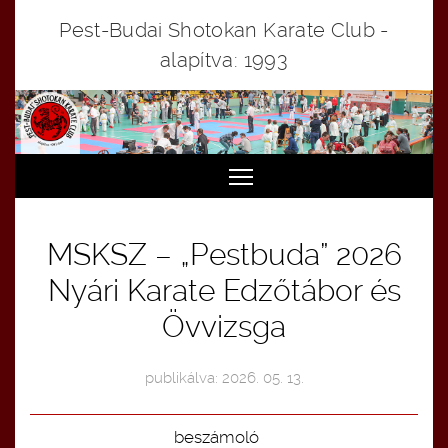
Pest-Budai Shotokan Karate Club -
alapítva: 1993
Toggle main menu visibi
MSKSZ – „Pestbuda” 2026
Nyári Karate Edzőtábor és
Övvizsga
publikálva: 2026. 05. 13.
beszámoló