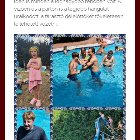
idén is minden a legnagyobb rendben volt. A
vízben és a parton is a legjobb hangulat
uralkodott, a fárasztó délelőttöket tökéletesen
le lehetett vezetni.