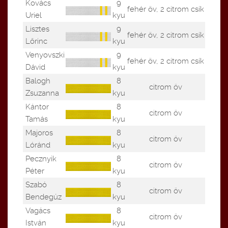
Kovács
9
fehér öv, 2 citrom csík
Uriel
kyu
Lisztes
9
fehér öv, 2 citrom csík
Lőrinc
kyu
Venyovszki
9
fehér öv, 2 citrom csík
Dávid
kyu
Balogh
8
citrom öv
Zsuzanna
kyu
Kántor
8
citrom öv
Tamás
kyu
Majoros
8
citrom öv
Lóránd
kyu
Pecznyik
8
citrom öv
Péter
kyu
Szabó
8
citrom öv
Bendegúz
kyu
Vagács
8
citrom öv
István
kyu