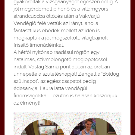
gyakorolták a vizsgaanyagot egészen délig. A
jól megérdemelt pihenő és a villámgyors
strandcuccba öltözés után a VakVarjú
Vendéglő felé vettük az irányt, ahol a
fantasztikus ebédek mellett az idén is
megkaptuk a jól megszokott, világbajnok
frissítő limonádéinkat.
A hétfői nyitónap ráadásul rögtön egy
hatalmas, szívmelengető meglepetéssel
indult: Vastag Samu pont abban az órában
ünnepelte a születésnapját! Zengett a "Boldog
szülinapot", az egész csapatot pedig
édesanyja, Laura látta vendégül
finomságokkal – ezúton is hálásan köszönjük
az élményt!