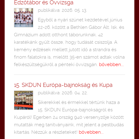
Edzőtábor és Övvizsga
publikálva: 2026. 05. 13.
Egyből a nyári szünet kezdetével június
22-26. között a Bethlen Gábor Ált. Isk. és
Gimnázium adott otthont táborunknak. 42
karatékánk gyűlt össze, hogy tudását csiszolja. A
kemény edzések mellett jutott idő a strandra és
finom falatokra is, mielőtt 35-en számot adtak volna
felkészültségükről a pénteki övvizsgán.
bővebben...
15. SKDUN Európa-bajnokság és Kupa
publikálva: 2026. 04. 22.
Sikerekkel és érmekkel tértünk haza a
15. SKDUN Európa-bajnokságról és
Kupáról! Egerben 24 ország 940 versenyzője között
mutatták meg tanítványaink, mit jelent a pestbudás
kitartás. Nézzük a részleteket!
bővebben...