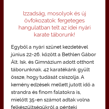
Izzadság, mosolyok és új
övfokozatok: fergeteges
hangulatban telt az idei nyári
karate táborunk!
Egyből a nyári szünet kezdetével
június 22-26. között a Bethlen Gábor
Ált. Isk. és Gimnázium adott otthont
táborunknak. 42 karatékánk gyűlt
össze, hogy tudását csiszolja. A
kemény edzések mellett jutott idő a
strandra és finom falatokra is,
mielőtt 35-en számot adtak volna
felkészültségükről a pénteki