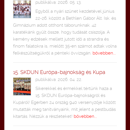
publikálva: 2026. 05. 13.
Egyből a nyári szünet kezdetével június
22-26. között a Bethlen Gábor Ált. Isk. és
Gimnázium adott otthont táborunknak. 42
karatékánk gyűlt össze, hogy tudását csiszolja. A
kemény edzések mellett jutott idő a strandra és
finom falatokra is, mielőtt 35-en számot adtak volna
felkészültségükről a pénteki övvizsgán.
bővebben...
15. SKDUN Európa-bajnokság és Kupa
publikálva: 2026. 04. 22.
Sikerekkel és érmekkel tértünk haza a
15. SKDUN Európa-bajnokságról és
Kupáról! Egerben 24 ország 940 versenyzője között
mutatták meg tanítványaink, mit jelent a pestbudás
kitartás. Nézzük a részleteket!
bővebben...