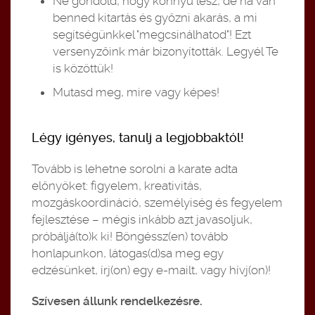
Ne gondold, hogy könnyű lesz, de ha van
benned kitartás és győzni akarás, a mi
segítségünkkel "megcsinálhatod"! Ezt
versenyzőink már bizonyították. Legyél Te
is közöttük!
Mutasd meg, mire vagy képes!
Légy igényes, tanulj a legjobbaktól!
Tovább is lehetne sorolni a karate adta
előnyöket: figyelem, kreativitás,
mozgáskoordináció, személyiség és fegyelem
fejlesztése – mégis inkább azt javasoljuk,
próbáljá(to)k ki! Böngéssz(en) tovább
honlapunkon, látogas(d)sa meg egy
edzésünket, írj(on) egy e-mailt, vagy hívj(on)!
Szívesen állunk rendelkezésre.