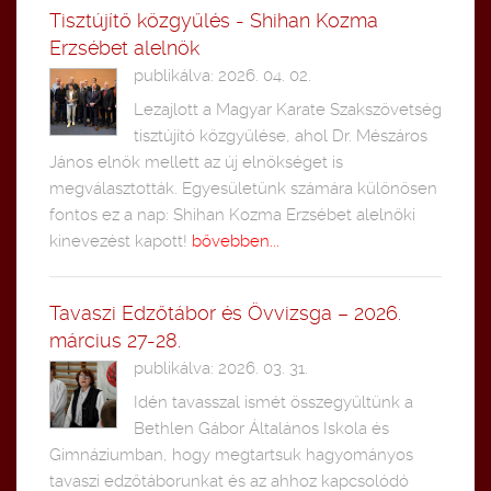
Tisztújítő közgyűlés - Shihan Kozma
Erzsébet alelnök
publikálva: 2026. 04. 02.
Lezajlott a Magyar Karate Szakszövetség
tisztújító közgyűlése, ahol Dr. Mészáros
János elnök mellett az új elnökséget is
megválasztották. Egyesületünk számára különösen
fontos ez a nap: Shihan Kozma Erzsébet alelnöki
kinevezést kapott!
bővebben...
Tavaszi Edzőtábor és Övvizsga – 2026.
március 27-28.
publikálva: 2026. 03. 31.
Idén tavasszal ismét összegyűltünk a
Bethlen Gábor Általános Iskola és
Gimnáziumban, hogy megtartsuk hagyományos
tavaszi edzőtáborunkat és az ahhoz kapcsolódó