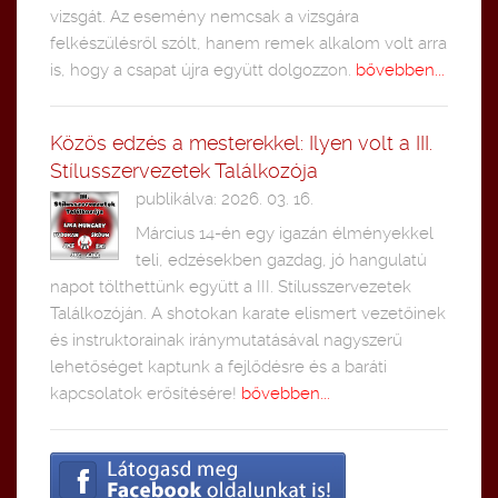
vizsgát. Az esemény nemcsak a vizsgára
felkészülésről szólt, hanem remek alkalom volt arra
is, hogy a csapat újra együtt dolgozzon.
bővebben...
Közös edzés a mesterekkel: Ilyen volt a III.
Stílusszervezetek Találkozója
publikálva: 2026. 03. 16.
Március 14-én egy igazán élményekkel
teli, edzésekben gazdag, jó hangulatú
napot tölthettünk együtt a III. Stílusszervezetek
Találkozóján. A shotokan karate elismert vezetőinek
és instruktorainak iránymutatásával nagyszerű
lehetőséget kaptunk a fejlődésre és a baráti
kapcsolatok erősítésére!
bővebben...