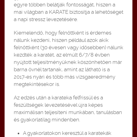
egyre többen belátják fontosságát, hiszen a
mai világban a KARATE biztosítja a lehetőséget
a napi stressz levezetésére.
Kiemelendő, hogy felnőttként is érdemes
nálunk kezdeni, hiszen például azok akik
felnőttként (30 évesen vagy idősebben) nálunk
kezdték a karatét, az elmúlt 6/7/8 évben
nyújtott teljesítményüknek köszönhetően már
barna övnél tartanak, amint az látható is a
2017-es nyári és több más vizsgaeredmény
megtekintésekor is.
Az edzés után a karateka felfrissül és a
feszültségek levezetésével újra képes
maximálisan teljesíteni munkában, tanulásban
és gyakorlatilag mindenben.
A gyakorlatokon keresztül a karatekák