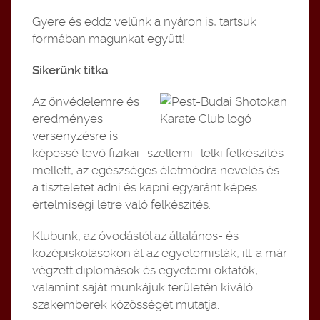
Gyere és eddz velünk a nyáron is, tartsuk
formában magunkat együtt!
Sikerünk titka
Az önv
édelemre és
eredményes
versenyzésre is
képessé tevő fizikai- szellemi- lelki felkészítés
mellett, az egészséges életmódra nevelés és
a tiszteletet adni és kapni egyaránt képes
értelmiségi létre való felkészítés.
Klubunk, az óvodástól az általános- és
középiskolásokon át az egyetemisták, ill. a már
végzett diplomások és egyetemi oktatók,
valamint saját munkájuk területén kiváló
szakemberek közösségét mutatja.