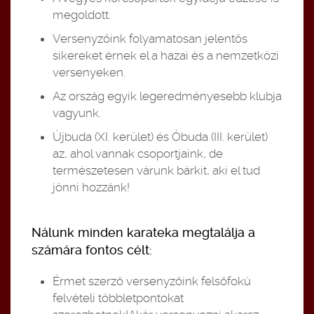
megoldott.
Versenyzőink folyamatosan jelentős
sikereket érnek el a hazai és a nemzetközi
versenyeken.
Az ország egyik legeredményesebb klubja
vagyunk.
Újbuda (XI. kerület) és Óbuda (III. kerület)
az, ahol vannak csoportjaink, de
természetesen várunk bárkit, aki el tud
jönni hozzánk!
Nálunk minden karateka megtalálja a
számára fontos célt:
Érmet szerző versenyzőink felsőfokú
felvételi többletpontokat