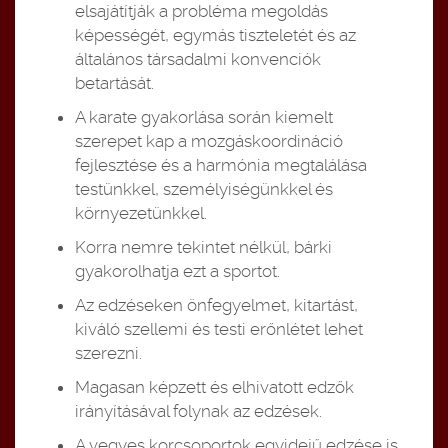
elsajátítják a probléma megoldás
képességét, egymás tiszteletét és az
általános társadalmi konvenciók
betartását.
A karate gyakorlása során kiemelt
szerepet kap a mozgáskoordináció
fejlesztése és a harmónia megtalálása
testünkkel, személyiségünkkel és
környezetünkkel.
Korra nemre tekintet nélkül, bárki
gyakorolhatja ezt a sportot.
Az edzéseken önfegyelmet, kitartást,
kiváló szellemi és testi erőnlétet lehet
szerezni.
Magasan képzett és elhivatott edzők
irányításával folynak az edzések.
A vegyes korcsoportok egyidejű edzése is