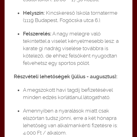
Helyszín:
Kincskereső Iskola tornaterme
(1119 Budapest, Fogócska utca 6.).
Felszerelés:
A nagy melegre való
tekintettel a viselet kényelmesebb lesz: a
karate gi nadrág viselése továbbra is
kötelező, de ehhez felsőként nyugodtan
felvehetsz egy sportos pólót.
Részvételi lehetőségek (július - augusztus):
A megszokott havi tagdíj befizetésével
minden edzés korlátlanul látogatható.
Amennyiben a nyaralások miatt csak
elszórtan tudsz jönni, erre a két hónapra
lehetőség van alkalmankénti fizetésre is:
4.000 Ft / alkalom.