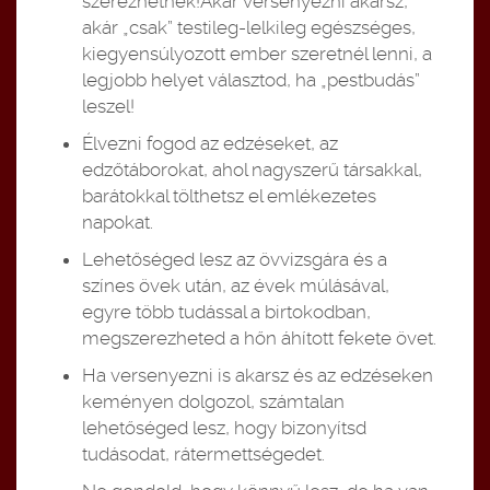
szerezhetnek!Akár versenyezni akarsz,
akár „csak” testileg-lelkileg egészséges,
kiegyensúlyozott ember szeretnél lenni, a
legjobb helyet választod, ha „pestbudás”
leszel!
Élvezni fogod az edzéseket, az
edzőtáborokat, ahol nagyszerű társakkal,
barátokkal tölthetsz el emlékezetes
napokat.
Lehetőséged lesz az övvizsgára és a
színes övek után, az évek múlásával,
egyre több tudással a birtokodban,
megszerezheted a hőn áhított fekete övet.
Ha versenyezni is akarsz és az edzéseken
keményen dolgozol, számtalan
lehetőséged lesz, hogy bizonyítsd
tudásodat, rátermettségedet.