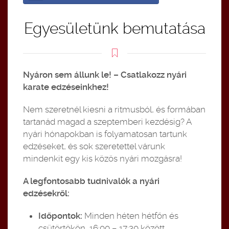
Egyesületünk bemutatása
Nyáron sem állunk le! – Csatlakozz nyári
karate edzéseinkhez!
Nem szeretnél kiesni a ritmusból, és formában
tartanád magad a szeptemberi kezdésig? A
nyári hónapokban is folyamatosan tartunk
edzéseket, és sok szeretettel várunk
mindenkit egy kis közös nyári mozgásra!
A legfontosabb tudnivalók a nyári
edzésekről:
Időpontok:
Minden héten hétfőn és
csütörtökön, 16:00 – 17:30 között.