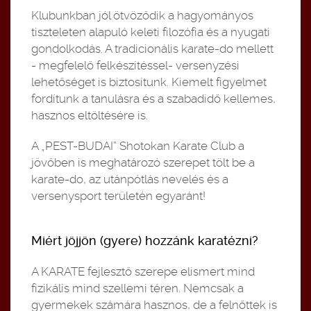
Klubunkban jól ötvöződik a hagyományos
tiszteleten alapuló keleti filozófia és a nyugati
gondolkodás. A tradicionális karate-do mellett
- megfelelő felkészítéssel- versenyzési
lehetőséget is biztosítunk. Kiemelt figyelmet
fordítunk a tanulásra és a szabadidő kellemes,
hasznos eltöltésére is.
A „PEST-BUDAI” Shotokan Karate Club a
jövőben is meghatározó szerepet tölt be a
karate-do, az utánpótlás nevelés és a
versenysport területén egyaránt!
Miért jöjjön (gyere) hozzánk karatézni?
A KARATE fejlesztő szerepe elismert mind
fizikális mind szellemi téren. Nemcsak a
gyermekek számára hasznos, de a felnőttek is