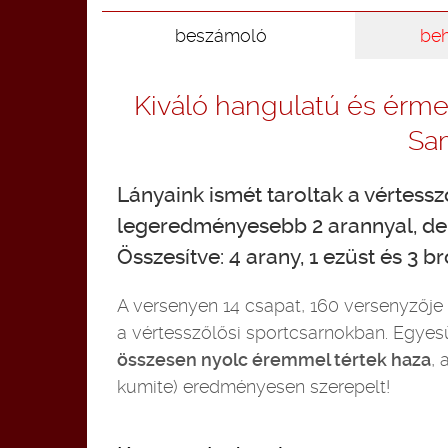
beszámoló
be
Kiváló hangulatú és érm
Sa
Lányaink ismét taroltak a vértess
legeredményesebb 2 arannyal, de a 
Összesítve: 4 arany, 1 ezüst és 3 b
A versenyen 14 csapat, 160 versenyzője
a vértesszőlősi sportcsarnokban. Egyes
összesen nyolc éremmel tértek haza
,
kumite) eredményesen szerepelt!