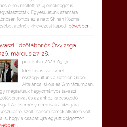
nos elnök mellett az új elnökséget is
gválasztották. Egyesületünk számára
lönösen fontos ez a nap: Shihan Kozma
zsébet alelnöki kinevezést kapott!
bővebben...
avaszi Edzőtábor és Övvizsga –
026. március 27-28.
publikálva: 2026. 03. 31.
Idén tavasszal ismét
összegyűltünk a Bethlen Gábor
Általános Iskola és Gimnáziumban,
gy megtartsuk hagyományos tavaszi
zőtáborunkat és az ahhoz kapcsolódó
zsgát. Az esemény nemcsak a vizsgára
lkészülésről szólt, hanem remek alkalom volt
ra is, hogy a csapat újra együtt dolgozzon.
vebben...