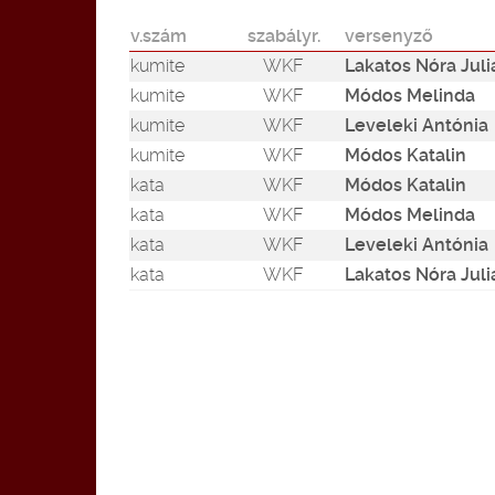
v.szám
szabályr.
versenyző
kumite
WKF
Lakatos Nóra Jul
kumite
WKF
Módos Melinda
kumite
WKF
Leveleki Antónia
kumite
WKF
Módos Katalin
kata
WKF
Módos Katalin
kata
WKF
Módos Melinda
kata
WKF
Leveleki Antónia
kata
WKF
Lakatos Nóra Jul