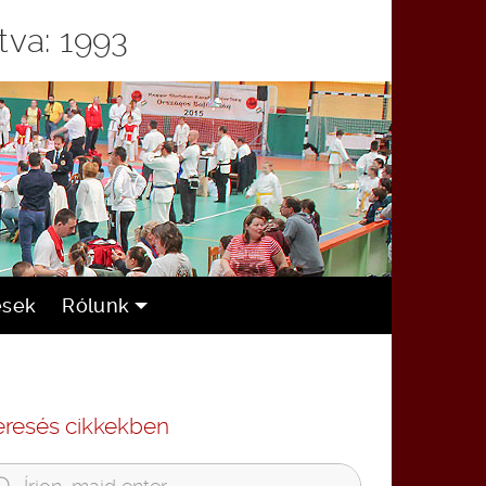
tva: 1993
ések
Rólunk
eresés cikkekben