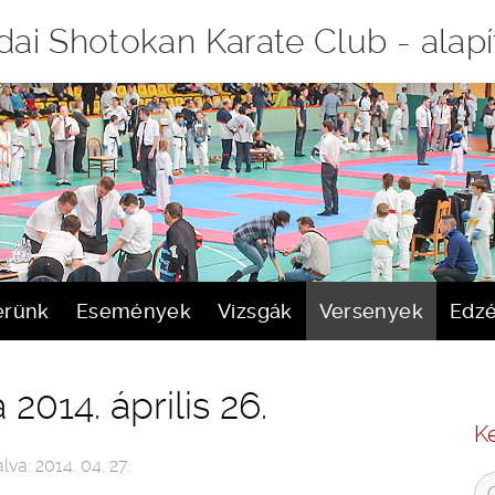
ai Shotokan Karate Club - alapí
erünk
Események
Vizsgák
Versenyek
Edz
014. április 26.
K
lva: 2014. 04. 27.