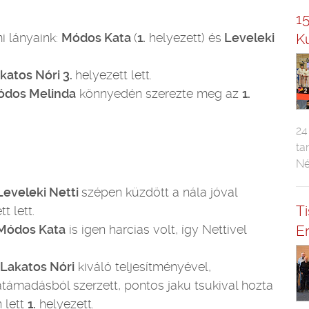
1
i lányaink:
Módos Kata
(
1.
helyezett) és
Leveleki
K
katos Nóri 3.
helyezett lett.
dos Melinda
könnyedén szerezte meg az
1.
24
ta
Né
Leveleki Netti
szépen küzdött a nála jóval
T
t lett.
Módos Kata
is igen harcias volt, így Nettivel
E
Lakatos Nóri
kiváló teljesítményével,
támadásból szerzett, pontos jaku tsukival hozta
 lett
1.
helyezett.