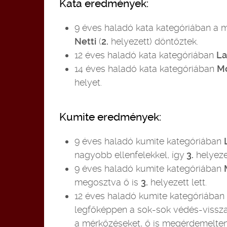
Kata eredmények:
9 éves haladó kata kategóriában a m
Netti
(
2.
helyezett) döntőztek.
12 éves haladó kata kategóriában
La
14 éves haladó kata kategóriában
Mó
helyet.
Kumite eredmények:
9 éves haladó kumite kategóriában
nagyobb ellenfelekkel, így
3.
helyezet
9 éves haladó kumite kategóriában
megosztva ő is
3.
helyezett lett.
12 éves haladó kumite kategóriában
legfőképpen a sok-sok védés-vissza
a mérkőzéseket, ő is megérdemelten