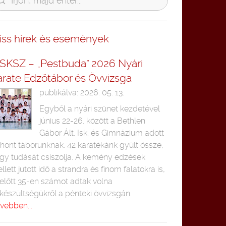
riss hírek és események
SKSZ – „Pestbuda” 2026 Nyári
arate Edzőtábor és Övvizsga
publikálva: 2026. 05. 13.
Egyből a nyári szünet kezdetével
június 22-26. között a Bethlen
Gábor Ált. Isk. és Gimnázium adott
thont táborunknak. 42 karatékánk gyűlt össze,
gy tudását csiszolja. A kemény edzések
llett jutott idő a strandra és finom falatokra is,
előtt 35-en számot adtak volna
lkészültségükről a pénteki övvizsgán.
vebben...