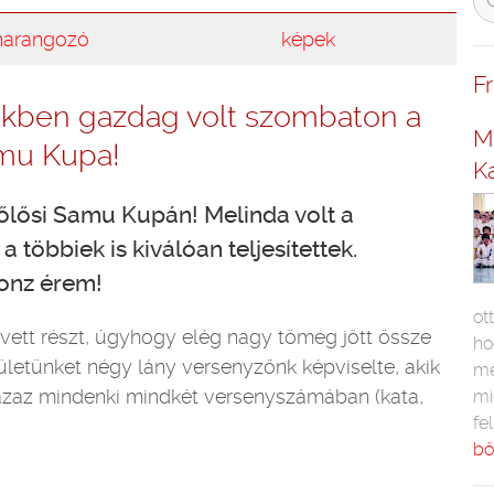
harangozó
képek
F
ekben gazdag volt szombaton a
M
mu Kupa!
K
zőlősi Samu Kupán! Melinda volt a
többiek is kiválóan teljesítettek.
ronz érem!
ot
 vett részt, úgyhogy elég nagy tömeg jött össze
ho
ületünket négy lány versenyzőnk képviselte, akik
me
 azaz mindenki mindkét versenyszámában (kata,
mi
fe
bő