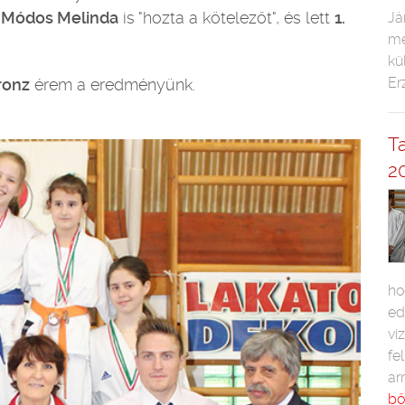
n
Módos Melinda
is "hozta a kötelezőt", és lett
1.
Já
me
kü
Er
ronz
érem a eredményünk.
T
2
ho
ed
vi
fe
ar
bő