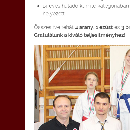
14 éves haladó kumite kategóriába
helyezett.
Összesítve tehát
4 arany
,
1 ezüst
és
3 b
Gratulálunk a kiváló teljesítményhez!