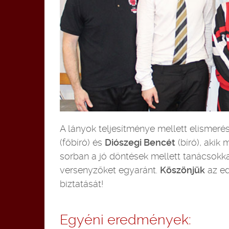
A lányok teljesítménye mellett elismerés i
(főbíró) és
Diószegi Bencét
(bíró), akik
sorban a jó döntések mellett tanácsokkal
versenyzőket egyaránt.
Köszönjük
az ed
biztatását!
Egyéni eredmények: