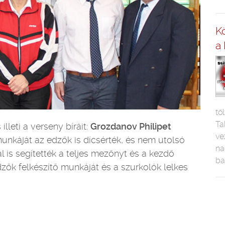
Kö
a 
tö
Ta
lleti a verseny bíráit:
Grozdanov Philipet
ve
 munkáját az edzők is dícsérték, és nem utolsó
na
 is segítették a teljes mezőnyt és a kezdő
ba
zők felkészítő munkáját és a szurkolók lelkes