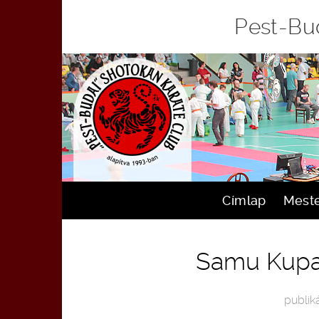
Pest-Bud
Címlap
Mest
Samu Kupa 2
publiká