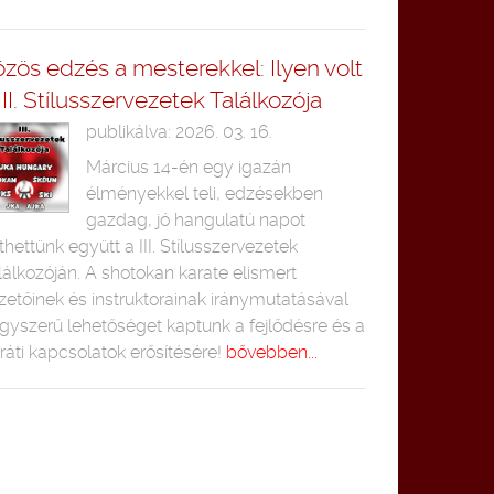
zös edzés a mesterekkel: Ilyen volt
III. Stílusszervezetek Találkozója
publikálva: 2026. 03. 16.
Március 14-én egy igazán
élményekkel teli, edzésekben
gazdag, jó hangulatú napot
lthettünk együtt a III. Stílusszervezetek
lálkozóján. A shotokan karate elismert
zetőinek és instruktorainak iránymutatásával
gyszerű lehetőséget kaptunk a fejlődésre és a
ráti kapcsolatok erősítésére!
bővebben...